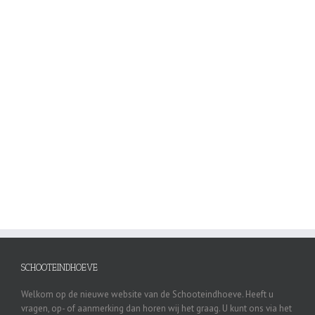
adipiscing in adipiscing et, interdum nec metus. Mauris ultricie est
justos.
Learn More
View Project
SCHOOTEINDHOEVE
Welkom op de nieuwe website van de Schooteindhoeve. Heeft u
vragen, op- of aanmerking dan horen wij het graag. U kunt ons via het