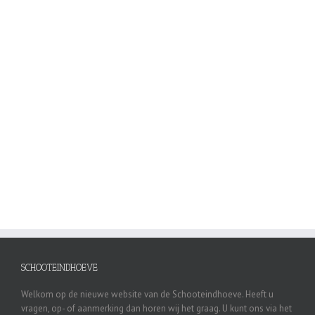
adipiscing in adipiscing et, interdum nec metus. Mauris ultricie est
justos.
Learn More
View Project
SCHOOTEINDHOEVE
Welkom op de nieuwe website van de Schooteindhoeve. Heeft u
vragen, op- of aanmerking dan horen wij het graag. U kunt ons via het