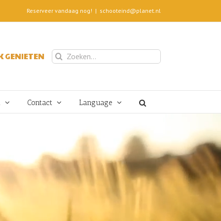
Reserveer vandaag nog!
|
schooteind@planet.nl
Zoeken
 GENIETEN
naar:
t
Contact
Language