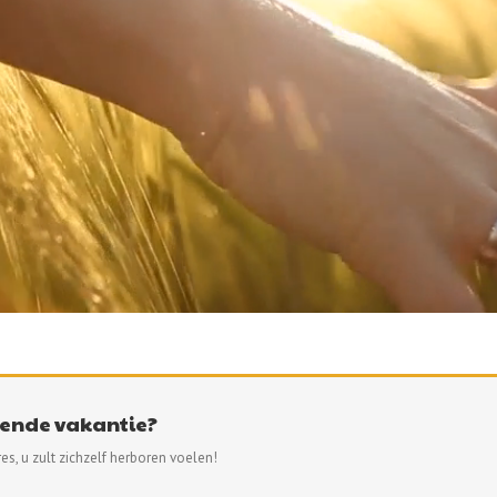
iende vakantie?
es, u zult zichzelf herboren voelen!