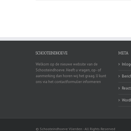
SCHOOTEINDHOEVE
META
Welkom op de nieuwe website van de
Inlo
Schooteindhoeve. Heeft u vragen, op- of
aanmerking dan horen wij het graag. U kunt
Beric
ons via het contactformulier informeren
React
Word
© Schooteindhoeve Vlierden - All Rights Reserved