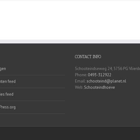
CONTACT INFO
ggen
Schooteindseweg 24, 5756 PG Vlierd
Phone:
0493-312922
Email:
schooteind@planet.nl
hten feed
Web:
Schooteindhoeve
ies feed
Press.org