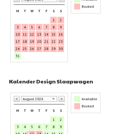
Booked
M
T
W
T
F
S
S
1
2
3
4
5
6
7
8
9
10
11
12
13
14
15
16
17
18
19
20
21
22
23
24
25
26
27
28
29
30
31
Kalender Design Slaapwagen
August 2026
Available
Booked
M
T
W
T
F
S
S
1
2
3
4
5
6
7
8
9
10
11
12
13
14
15
16