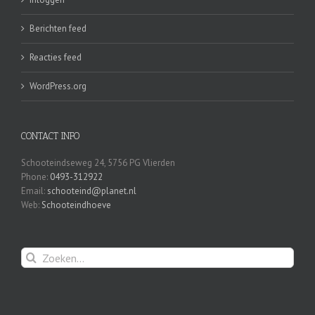
Berichten feed
Reacties feed
WordPress.org
CONTACT INFO
Schooteindseweg 24, 5756 PG Vlierden
Phone:
0493-312922
Email:
schooteind@planet.nl
Web:
Schooteindhoeve
Zoeken
naar: