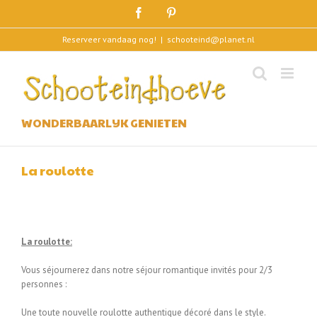
Skip
Facebook
Pinterest
to
content
Reserveer vandaag nog!
|
schooteind@planet.nl
WONDERBAARLIJK GENIETEN
La roulotte
La roulotte:
Vous séjournerez dans notre séjour romantique invités pour 2/3
personnes :
Une toute nouvelle roulotte authentique décoré dans le style.