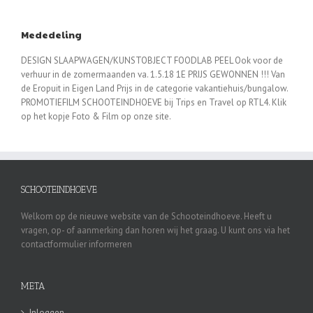
Mededeling
DESIGN SLAAPWAGEN/KUNSTOBJECT FOODLAB PEEL Ook voor de
verhuur in de zomermaanden va. 1.5.18 1E PRIJS GEWONNEN !!! Van
de Eropuit in Eigen Land Prijs in de categorie vakantiehuis/bungalow.
PROMOTIEFILM SCHOOTEINDHOEVE bij Trips en Travel op RTL4. Klik
op het kopje Foto & Film op onze site.
SCHOOTEINDHOEVE
Welkom op de nieuwe website van de Schooteindhoeve. Heeft u
vragen, op- of aanmerking dan horen wij het graag. U kunt ons via het
contactformulier informeren
META
Inloggen