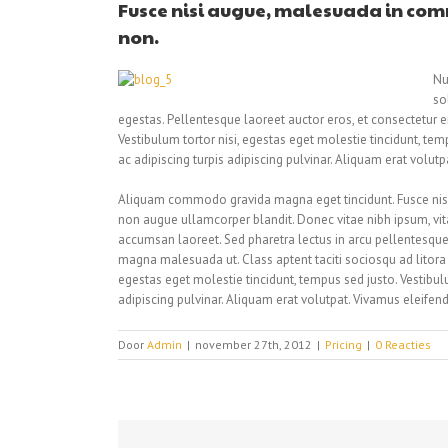
Fusce nisi augue, malesuada in comm
non.
Nu
so
egestas. Pellentesque laoreet auctor eros, et consectetur er
Vestibulum tortor nisi, egestas eget molestie tincidunt, temp
ac adipiscing turpis adipiscing pulvinar. Aliquam erat volut
Aliquam commodo gravida magna eget tincidunt. Fusce nisi 
non augue ullamcorper blandit. Donec vitae nibh ipsum, vitae
accumsan laoreet. Sed pharetra lectus in arcu pellentesque 
magna malesuada ut. Class aptent taciti sociosqu ad litora 
egestas eget molestie tincidunt, tempus sed justo. Vestibulum
adipiscing pulvinar. Aliquam erat volutpat. Vivamus eleifend
Door
Admin
|
november 27th, 2012
|
Pricing
|
0 Reacties