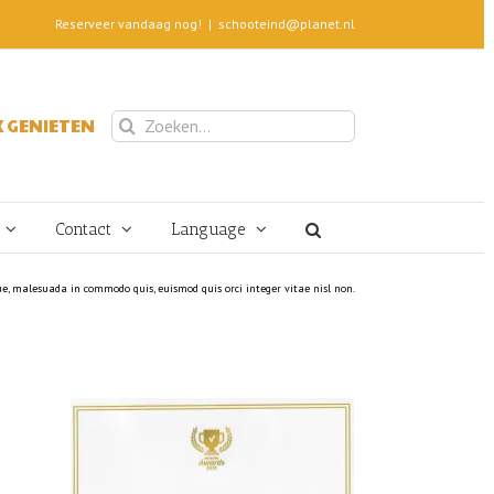
Reserveer vandaag nog!
|
schooteind@planet.nl
Zoeken
 GENIETEN
naar:
Contact
Language
ue, malesuada in commodo quis, euismod quis orci integer vitae nisl non.