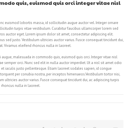
odo quis, euismod quis orci integer vitae nisl
nc euismod lobortis massa, id sollicitudin augue auctor vel. Integer ornare
llicitudin turpis vitae vestibulum. Curabitur faucibus ullamcorper lorem sed
os auctor eget. Lorem ipsum dolor sit amet, consectetur adipiscing elit.
us sed justo. Vestibulum ultricies auctor varius. Fusce consequat tincidunt dui,
pat. Vivamus eleifend rhoncus nulla in laoreet.
augue, malesuada in commodo quis, euismod quis orci. Integer vitae nisl
 semper orci. Nunc sed elit in nulla auctor imperdiet. Ut a nisl sit amet odio
et iaculis justo pellentesque. Etiam laoreet sodales sapien, id congue
torquent per conubia nostra, per inceptos himenaeos.Vestibulum tortor nisi,
 ultricies auctor varius. Fusce consequat tincidunt dui, ac adipiscing turpis
 rhoncus nulla in laoreet.