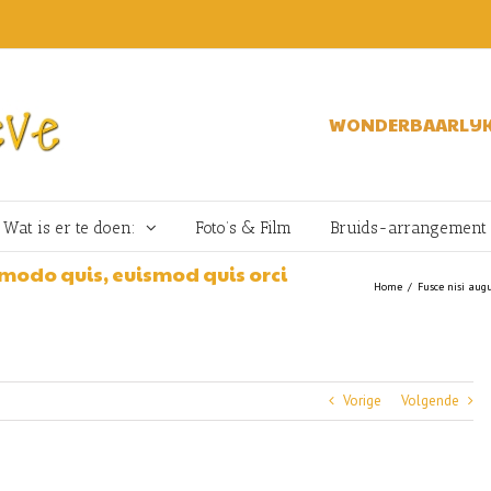
WONDERBAARLIJK
Wat is er te doen:
Foto’s & Film
Bruids-arrangement
modo quis, euismod quis orci
Home
/
Fusce nisi aug
Vorige
Volgende