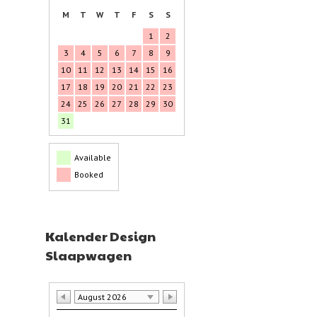
M
T
W
T
F
S
S
1
2
3
4
5
6
7
8
9
10
11
12
13
14
15
16
17
18
19
20
21
22
23
24
25
26
27
28
29
30
31
Available
Booked
Kalender Design
Slaapwagen
August 2026